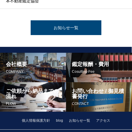
本不動産鑑定協会
お知らせ一覧
会社概要
鑑定報酬・費用
COMPANY
Cosulting-Fee
ご依頼から納品までの
お問い合わせ / 御見積
流れ
書発行
FLOW
CONTACT
個人情報保護方針
blog
お知らせ一覧
アクセス