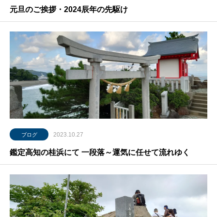
元旦のご挨拶・2024辰年の先駆け
2023.10.27
ブログ
鑑定高知の桂浜にて 一段落～運気に任せて流れゆく