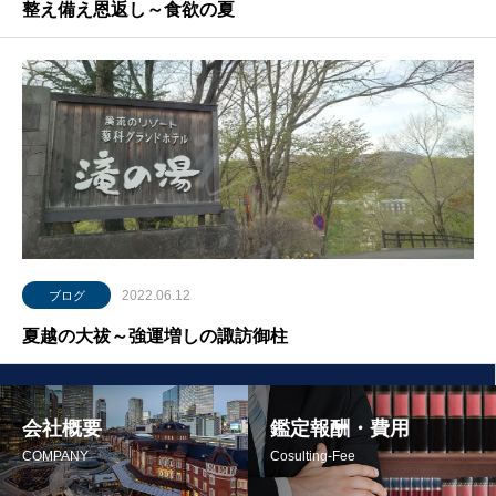
整え備え恩返し～食欲の夏
2022.06.12
ブログ
夏越の大祓～強運増しの諏訪御柱
会社概要
鑑定報酬・費用
COMPANY
Cosulting-Fee