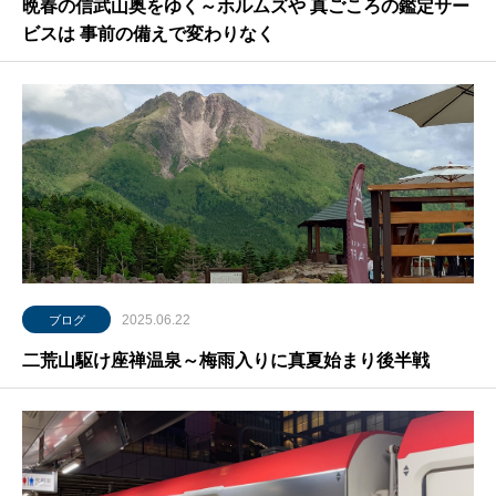
晩春の信武山奥をゆく～ホルムズや 真ごころの鑑定サー
ビスは 事前の備えで変わりなく
2025.06.22
ブログ
二荒山駆け座禅温泉～梅雨入りに真夏始まり後半戦